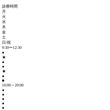
診療時間
月
火
水
木
金
土
日/祝
9:30〜12:30
●
★
●
●
★
●
■
16:00～20:00
●
●
●
●
●